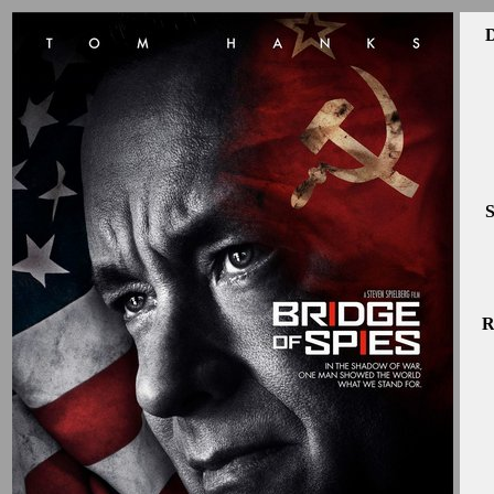
D
S
R