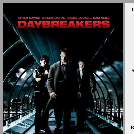
D
S
R