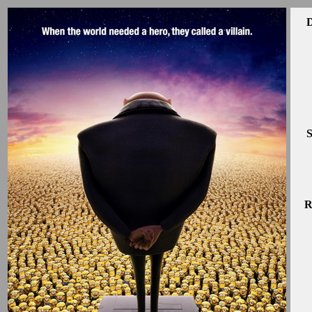
D
S
R