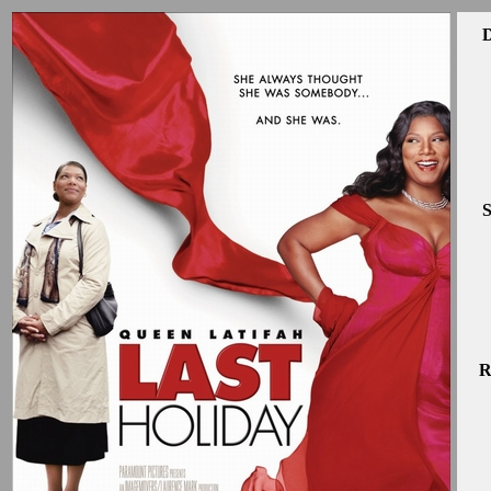
D
S
R