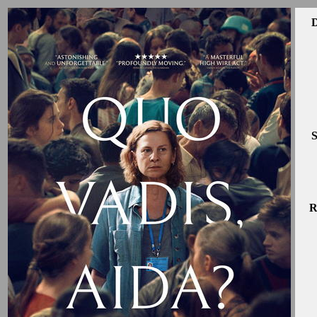
D
S
R